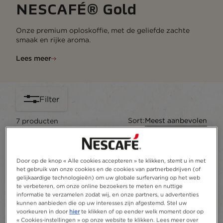
NESCAFÉ® Gold
Onze premium oploskoffie, met de geliefde zachte
smaak en rijke aroma.
Lees meer
Filter
Sort:
Meest aanbevolen
7
producten
Door op de knop « Alle cookies accepteren » te klikken, stemt u in met
het gebruik van onze cookies en de cookies van partnerbedrijven (of
gelijkaardige technologieën) om uw globale surfervaring op het web
te verbeteren, om onze online bezoekers te meten en nuttige
informatie te verzamelen zodat wij, en onze partners, u advertenties
kunnen aanbieden die op uw interesses zijn afgestemd. Stel uw
voorkeuren in door
hier
te klikken of op eender welk moment door op
« Cookies-instellingen » op onze website te klikken. Lees meer over