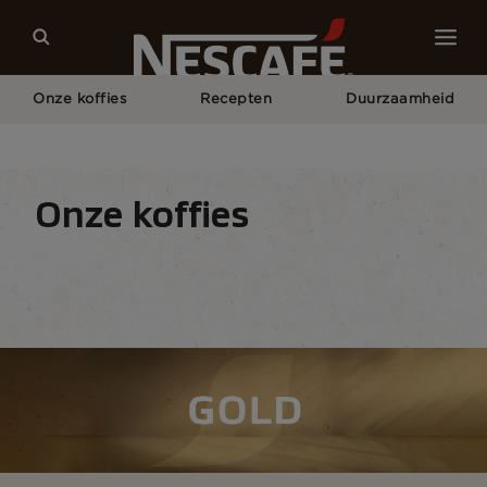
Onze koffies
Recepten
Duurzaamheid
Home
Onze Koffies
Alle NESCAFÉ Koffie
NESCAFÉ® Gold
Onze koffies
Koffiesoorten
Koffieformaten
Koffie Appara