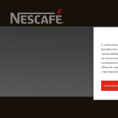
Начало
Login
С натискан
бисквитки
преживява
на полезна
съобразен
своите пр
„Настройк
Настрой