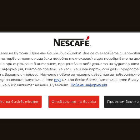
Нашите кафета
Рецепти
Устойчиво
ето на бутона „Приемам всички бисквитки“ Вие се съгласявате с използва
 на първи и трети лица (или подобни технологии) с цел подобряване на ц
не при сърфиране в интернет, преценяване поведението на аудиторията 
 информация, която да позволи на нас и нашите партньори да Ви предоста
и с вашите интереси. Научете повече за нашето известие за поверително
едпочитания, като кликнете
тук
или по всяко време, като кликнете върху
и на бисквитките“ на нашия уебсайт.
Повече информация
ки на бисквитките
Отхвърляне на всички
Приемам всички