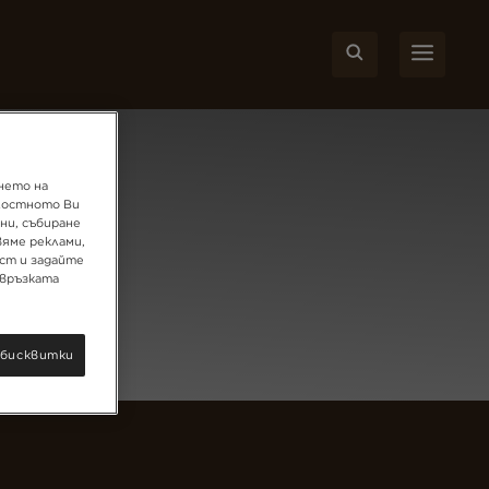
ст
нето на
ялостното Ви
ни, събиране
вяме реклами,
ст и задайте
 връзката
 бисквитки