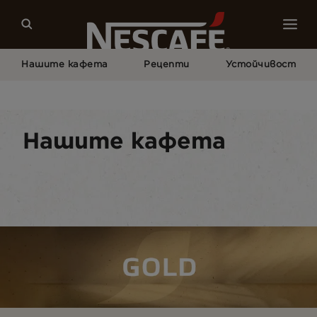
Нашите кафета
Рецепти
Устойчивост
Начало
Нашите Кафета
NESCAFÉ® Gold
Нашите кафета
Видове кафе напитки
Кафе формати
На