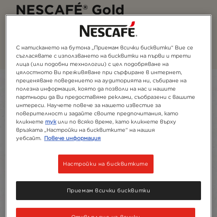
NESCAFÉ® Gold
Нашата премиална серия с вкус и аромат, който
обичаш
С натискането на бутона „Приемам всички бисквитки“ Вие се
съгласявате с използването на бисквитки на първи и трети
лица (или подобни технологии) с цел подобряване на
цялостното Ви преживяване при сърфиране в интернет,
преценяване поведението на аудиторията ни, събиране на
Filter
полезна информация, която да позволи на нас и нашите
партньори да Ви предоставяме реклами, съобразени с вашите
интереси. Научете повече за нашето известие за
Sort:
Препоръчително
4
продукти
поверителност и задайте своите предпочитания, като
кликнете
тук
или по всяко време, като кликнете върху
връзката „Настройки на бисквитките“ на нашия
уебсайт.
Повече информация
Настройки на бисквитките
Приемам всички бисквитки
Отхвърляне на всички