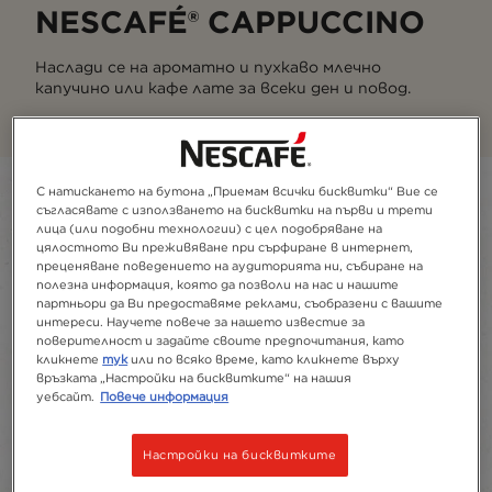
NESCAFÉ® CAPPUCCINO
Наслади се на ароматно и пухкаво млечно
капучино или кафе лате за всеки ден и повод.
Filter
С натискането на бутона „Приемам всички бисквитки“ Вие се
съгласявате с използването на бисквитки на първи и трети
лица (или подобни технологии) с цел подобряване на
Sort:
Препоръчително
5
продукти
цялостното Ви преживяване при сърфиране в интернет,
преценяване поведението на аудиторията ни, събиране на
полезна информация, която да позволи на нас и нашите
партньори да Ви предоставяме реклами, съобразени с вашите
интереси. Научете повече за нашето известие за
поверителност и задайте своите предпочитания, като
кликнете
тук
или по всяко време, като кликнете върху
връзката „Настройки на бисквитките“ на нашия
уебсайт.
Повече информация
Настройки на бисквитките