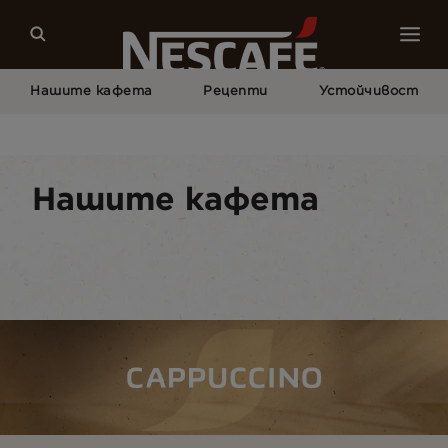
Нашите кафета
Рецепти
Устойчивост
Начало
Нашите Кафета
NESCAFÉ® Cappuccino
Нашите кафета
Видове кафе напитки
Кафе формати
На