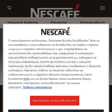
Нашите кафета
Рецепти
Устойчивост
Начало
Login
С натискането на бутона „Приемам всички бисквитки“ Вие се
съгласявате с използването на бисквитки на първи и трети
лица (или подобни технологии) с цел подобряване на
цялостното Ви преживяване при сърфиране в интернет,
преценяване поведението на аудиторията ни, събиране на
полезна информация, която да позволи на нас и нашите
партньори да Ви предоставяме реклами, съобразени с вашите
интереси. Научете повече за нашето известие за
поверителност и задайте своите предпочитания, като
кликнете
тук
или по всяко време, като кликнете върху
връзката „Настройки на бисквитките“ на нашия
уебсайт.
Повече информация
Настройки на бисквитките