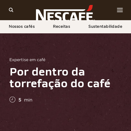
Nossos cafés
Receitas
Sustentabilidade
Home
Cultura Do Café
Conhecimento Do Café
Por Dentro de Uma Torrefadora de Café
Expertise em café
Por dentro da
torrefação do café
5
min