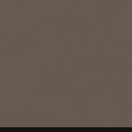
®
NESCAFÉ
Classic
Classic Sachet
L'arôme corsé et intense de notre
torréfaction classique.
Acheter maintenant