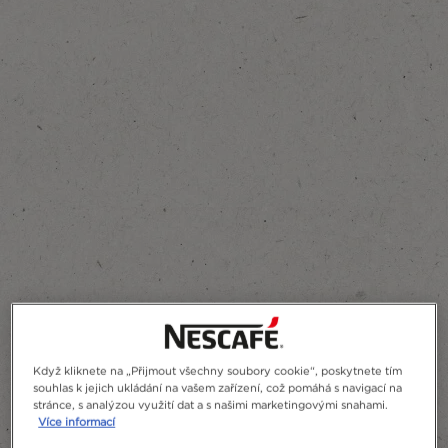
Pridať do obľúbených
Když kliknete na „Přijmout všechny soubory cookie“, poskytnete tím
souhlas k jejich ukládání na vašem zařízení, což pomáhá s navigací na
stránce, s analýzou využití dat a s našimi marketingovými snahami.
Více informací