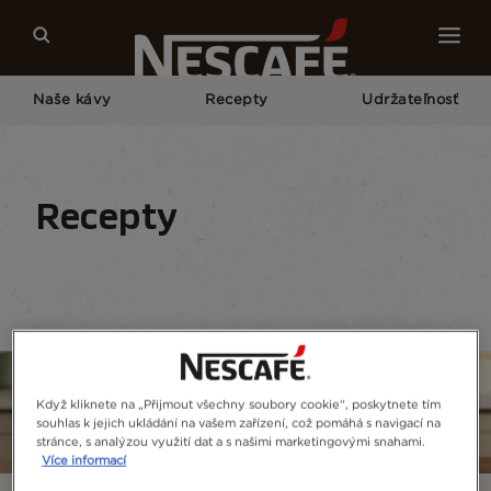
Naše kávy
Recepty
Udržateľnosť
Home
Recepty
Všetky Nápoje
Čierna Káva
Recepty
Domovská stránka receptov
Všetky nápoje
Když kliknete na „Přijmout všechny soubory cookie“, poskytnete tím
souhlas k jejich ukládání na vašem zařízení, což pomáhá s navigací na
stránce, s analýzou využití dat a s našimi marketingovými snahami.
Více informací