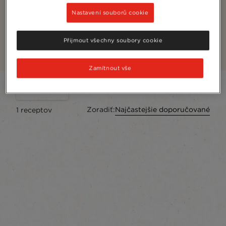
Čierna Káva
Nastavení souborů cookie
Odvážne chuťové poháriky? Tieto recepty na čiernu
kávu sa vám budú páčiť.
Přijmout všechny soubory cookie
Zamítnout vše
Filter
Zoradiť:
Najčastejšie doporučované
1
receptov
content-grid