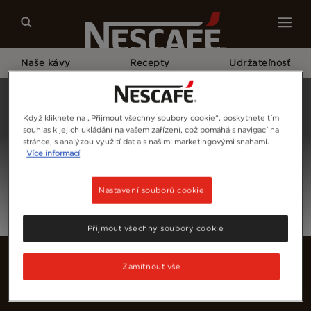
Naše kávy
Recepty
Udržateľnosť
Home
Prihláste Sa
Když kliknete na „Přijmout všechny soubory cookie“, poskytnete tím
souhlas k jejich ukládání na vašem zařízení, což pomáhá s navigací na
stránce, s analýzou využití dat a s našimi marketingovými snahami.
Více informací
Nastavení souborů cookie
Přijmout všechny soubory cookie
Zamítnout vše