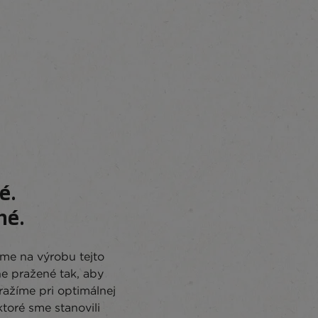
é.
né.
ame na výrobu tejto
ne pražené tak, aby
ražíme pri optimálnej
ktoré sme stanovili