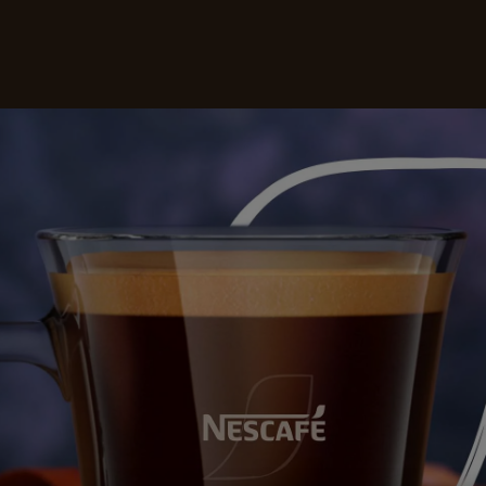
aše kávy
Recepty
Udržateľnosť