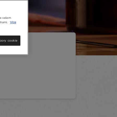
na vašem
nahami.
Více
bory cookie