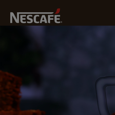
N
Home
NESCAFÉ® Gold