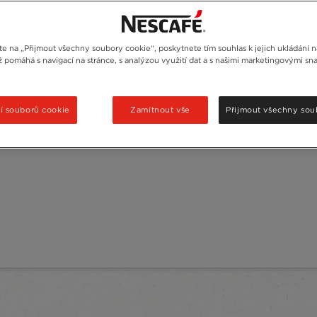
te na „Přijmout všechny soubory cookie“, poskytnete tím souhlas k jejich ukládání 
ož pomáhá s navigací na stránce, s analýzou využití dat a s našimi marketingovými s
í souborů cookie
Zamítnout vše
Přijmout všechny sou
®
NESCAFÉ
Gold