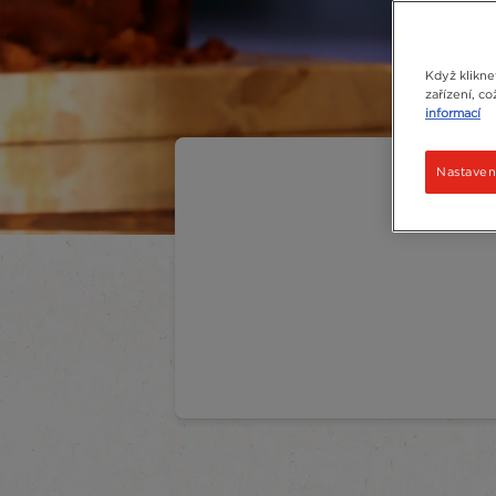
Když klikne
zařízení, c
informací
Nastaven