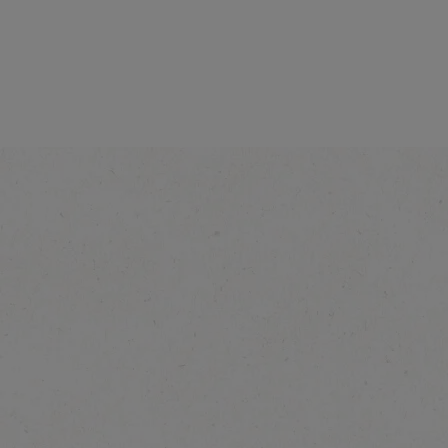
®
NESCAFÉ
3in1 Brown
Sugar
Objavte viac