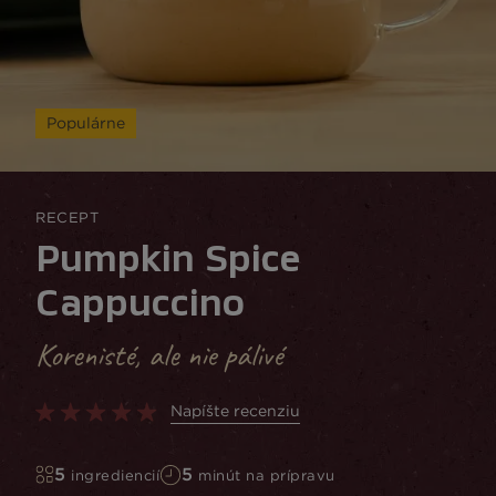
Populárne
RECEPT
Pumpkin Spice
Cappuccino
Korenisté, ale nie pálivé
Napíšte recenziu
5
5
ingrediencií
minút na prípravu