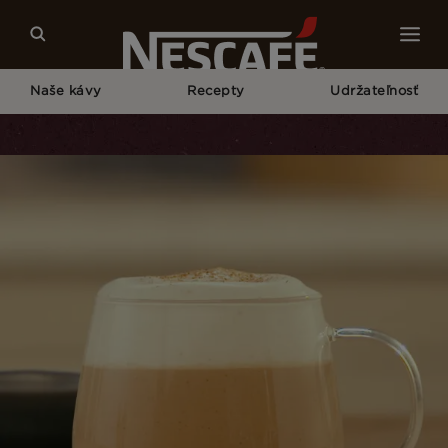
Naše kávy
Recepty
Udržateľnosť
Home
Recepty
Pumpkin Spice Cappuccino