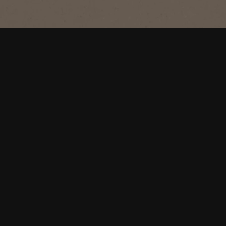
rozpustná káva s vyváženou chuťou a
bohatou arómou.