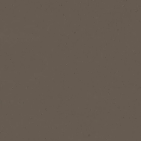
®
NESCAFÉ
Gold
Gold
Charakteristicky jemná a bohatá