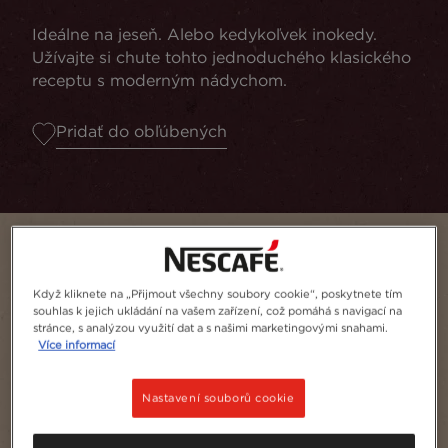
Ideálne na jeseň. Alebo kedykoľvek inokedy.
Užívajte si chute tohto jednoduchého klasického
receptu s moderným nádychom.
Pridať do obľúbených
Když kliknete na „Přijmout všechny soubory cookie“, poskytnete tím
souhlas k jejich ukládání na vašem zařízení, což pomáhá s navigací na
stránce, s analýzou využití dat a s našimi marketingovými snahami.
Více informací
Nastavení souborů cookie
porcia
1