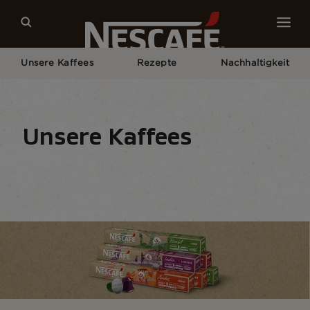
Unsere Kaffees
Rezepte
Nachhaltigkeit
Home
Unsere Kaffees
Alle Kaffeeformate
NESCAFÉ® Farmers Origins Kaffeekapseln
Unsere Kaffees
Kaffeespezialitäten
Kaffeeformate
Zubereit