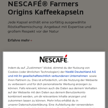
NESCAFÉ® Farmers
Origins Kaffeekapseln
Jede Kapsel enthält eine sorfältig ausgewählte
Röstkaffeemischung: Angebaut mit Expertise und
großem Respekt vor der Natur
Erfahre mehr
Filter
Indem du auf „Zustimmen“ klickst, stimmst du der Nutzung von
Sort:
Am meisten empfohlen
6
Produkte
Cookies (oder ähnlichen Technologien) der
Nestlé Deutschland AG
und mit ihr gesellschaftsrechtlich verbundenen Unternehmen
sowie
ihren Partnern zu. Dies ist erforderlich, um die Nutzung der Webseite
zu verbessern und für dich personalisierte Werbung anzeigen zu
können. Falls relevant, können auch die Daten aus deinem Verhalten
auf der Webseite mit den Daten aus deinem Benutzerkonto
kombiniert werden, um dir relevantere Inhalte anzeigen und
zukommen lassen zu können. Mehr Infos erhältst du in
unserer Datenschutzerklärung. Eine Aufstellung der verwendeten