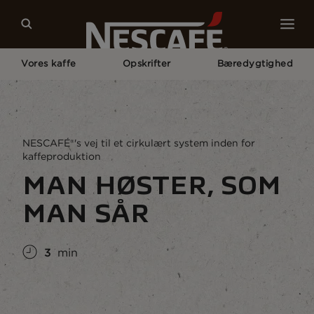
Vores kaffe
Opskrifter
Bæredygtighed
Home
Bæredygtighed
Verden
NESCAFÉ®'s Vej Til Et Cirkulært System Inden For
Kaffeproduktion
NESCAFÉ®'s vej til et cirkulært system inden for
kaffeproduktion
MAN HØSTER, SOM
MAN SÅR
3
min