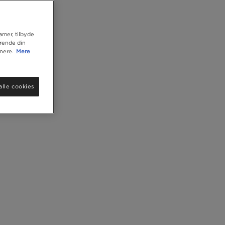
lamer, tilbyde
ørende din
nere.
Mere
alle cookies