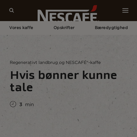
Vores kaffe
Opskrifter
Bæredygtighed
Home
Bæredygtighed
Verden
Regenerativt Landbrug Og NESCAFÉ®-kaffe
Regenerativt landbrug og NESCAFÉ®-kaffe
Hvis bønner kunne
tale
3
min