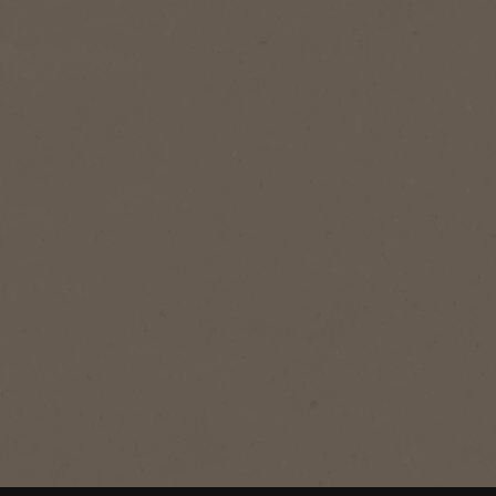
®
NESCAFÉ
Original
Original
NESCAFÉ® Original er en
mellemmørkristet instantkaffe med
kraftig smag og en distinkt aroma.