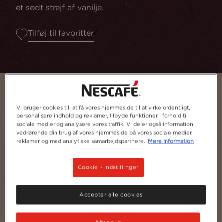
et sødt strejf af vanilje.
Tilføj til favoritter
Vi bruger cookies til, at få vores hjemmeside til at virke ordentligt,
personalisere indhold og reklamer, tilbyde funktioner i forhold til
sociale medier og analysere vores traffik. Vi deler også information
vedrørende din brug af vores hjemmeside på vores sociale medier, i
reklamer og med analytiske samarbejdspartnere.
Mere information
Cookie - indstillinger
1
1
Accepter alle cookies
NESCAFÉ® Original
Afvis alle