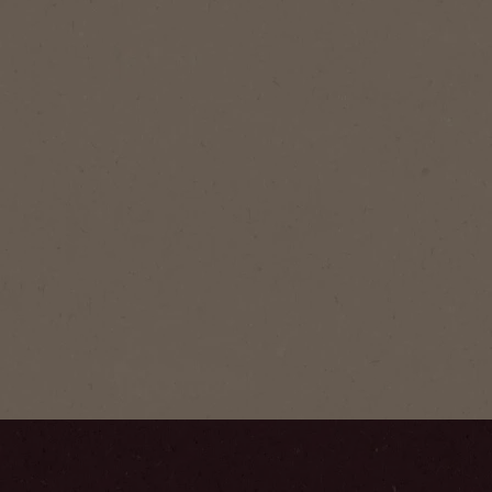
®
Gold
old er vores signaturblend
ristede arabicabønner, som
ldig aroma og afbalanceret