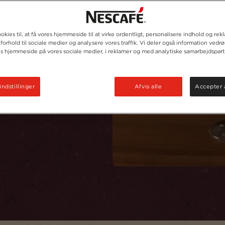
sk, populær drink
okies til, at få vores hjemmeside til at virke ordentligt, personalisere indhold og rek
 forhold til sociale medier og analysere vores traffik. Vi deler også information vedr
es hjemmeside på vores sociale medier, i reklamer og med analytiske samarbejdspart
elige, og samtidig
indstillinger
Afvis alle
Accepter 
magen af kanel.