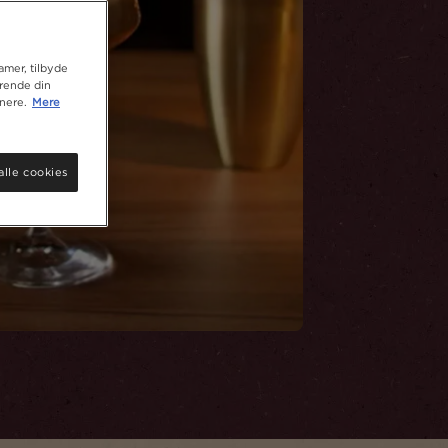
lamer, tilbyde
ørende din
nere.
Mere
alle cookies