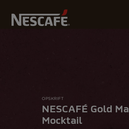
Vores kaffe
Home
Vores Kaffeopskrifter
NESCAFÉ Gold Martini Mo
OPSKRIFT
NESCAFÉ Gold Mar
Mocktail