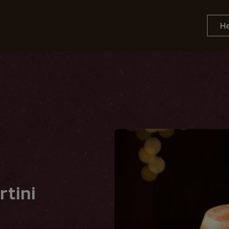
He
Opskrifter
Bæredygtighed
cktail
tini