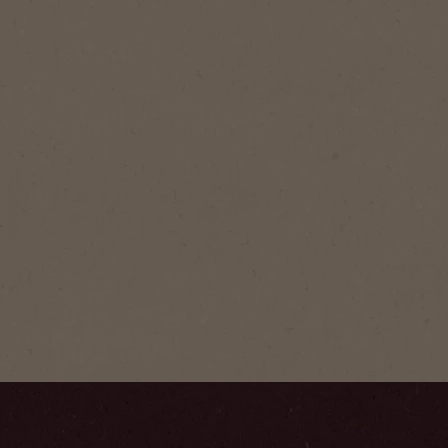
NESCAFÉ
Gold
NESCAFÉ® G
med gylden
giver en fy
smag.