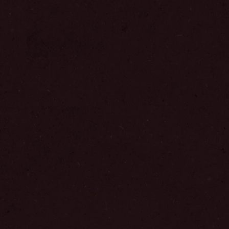
Trin
1
/
3