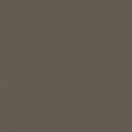
1
Servering
NESCAFÉ Gold