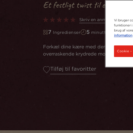
Et festligt twist til en klassi
Skriv en anmeldelse
Vi bruger co
funktioner i
brug af vor
7
5
Ingredienser
minutter
information
Forkæl dine kære med denne uimodstå
Cookie - 
overraskende krydrede mocktail med s
Tilføj til favoritter