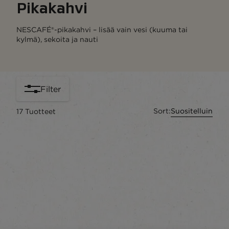
Pikakahvi
NESCAFÉ®-pikakahvi – lisää vain vesi (kuuma tai
kylmä), sekoita ja nauti
Filter
Sort:
Suositelluin
17
Tuotteet