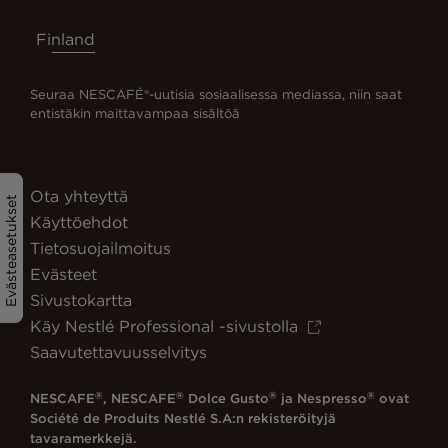
Finland
Seuraa NESCAFÉ®-uutisia sosiaalisessa mediassa, niin saat
entistäkin maittavampaa sisältöä
Ota yhteyttä
Evästeasetukset
Käyttöehdot
Tietosuojailmoitus
Evästeet
Sivustokartta
Käy Nestlé Professional -sivustolla
Saavutettavuusselvitys
®
®
®
®
NESCAFE
, NESCAFE
Dolce Gusto
ja Nespresso
ovat
Société de Produits Nestlé S.A:n rekisteröityjä
tavaramerkkejä.