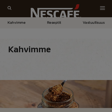
Kahvimme
Reseptit
Vastuullisuus
Home
Kahvimme
Kaikki Kahvimuodot
Pikakahvi
Kahvimme
Kahvijuomat
Kahvimuodot
Valmistustapa