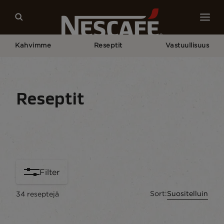
Kahvimme
Reseptit
Vastuullisuus
Home
Reseptit
Reseptit
Reseptit kotisivu
Juomat
Vuodenajat
Kat
Filter
Sort:
Suositelluin
34
reseptejä
content-grid