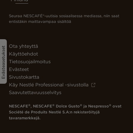
Seuraa NESCAFÉ®-uutisia sosiaalisessa mediassa, niin saat
entistäkin maittavampaa sisältöä
Ota yhteyttä
Evästeasetukset
Käyttöehdot
Tietosuojailmoitus
Evästeet
Sivustokartta
Käy Nestlé Professional -sivustolla
Saavutettavuusselvitys
®
®
®
®
NESCAFE
, NESCAFE
Dolce Gusto
ja Nespresso
ovat
Société de Produits Nestlé S.A:n rekisteröityjä
tavaramerkkejä.