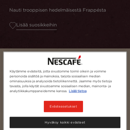
Nauti trooppisen hedelmäisestä Frappésta
Lisää suosikkeihin
Käytämme evästeitä, jotta sivustomme toimii oikein ja voimme
personoida sisältöä ja mainoksia, tarjota sosiaalisen median
ominaisuuksia ja analysoida tietoliikennettä. Jaamme myös tietoja
tavasta, jolla käytät sivustoamme sosiaalisen median, mainonta- ja
analytiikkakumppaneidemme kanssa.
Lisää tietoa
Evästeasetukset
Annoksia
1
Hyväksy kaikki evästeet