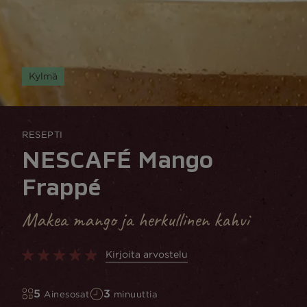
Kylmä
RESEPTI
NESCAFÉ Mango
Frappé
Makea mango ja herkullinen kahvi
Kirjoita arvostelu
5
3
Ainesosat
minuuttia