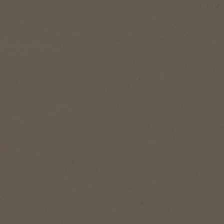
®
NESCAFÉ
Kulta
Kulta
NESCAFÉ® Kulta on ikoninen, pehmeä
sekoituksemme, joka on valmistettu
kullanruskeiksi paahdetuista
kahvipavuista ja jossa yhdistyvät
täyteläinen aromi sekä tasapainoinen
maku.