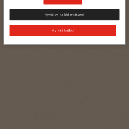
Hyväksy kaikki evästeet
Hylkää kaikki