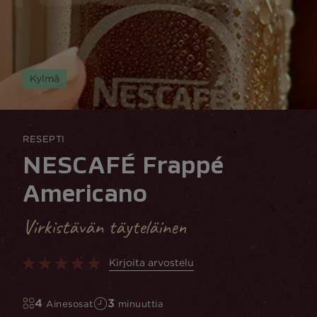
Kylmä
RESEPTI
NESCAFÉ Frappé
Americano
Virkistävän täyteläinen
Kirjoita arvostelu
4
3
Ainesosat
minuuttia