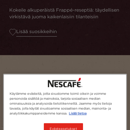
Kokeile alkuperäistä Frappé-reseptiä: täydellisen
virkistävä juoma kaikenlaisiin tilanteisiin
Lisää suosikkeihin
Käytämme evästeitä, jotta sivustomme toimii oikein ja voimme
personoida sisältöä ja mainoksia, tarjota sosiaalisen median
ominaisuuksia ja analysoida tietoliikennettä. Jaamme myös tietoja
tavasta, jolla käytät sivustoamme sosiaalisen median, mainonta- ja
analytiikkakumppaneidemme kanssa.
Lisää tietoa
Annoksia
1
Evästeasetukset