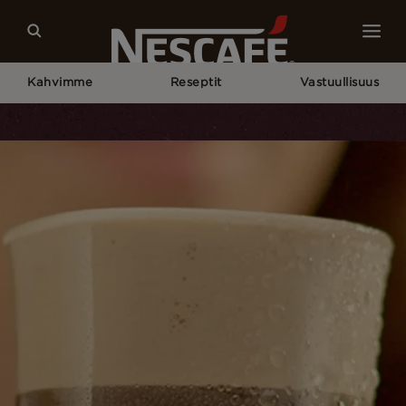
Kahvimme
Reseptit
Vastuullisuus
Home
Reseptit
NESCAFÉ Frappé Americano