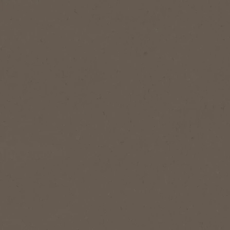
1
Annoksia