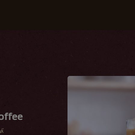
Kahvimme
Reseptit
Vastuullisuus
offee
ä