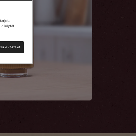
tarjota
la käytät
a
kki evästeet