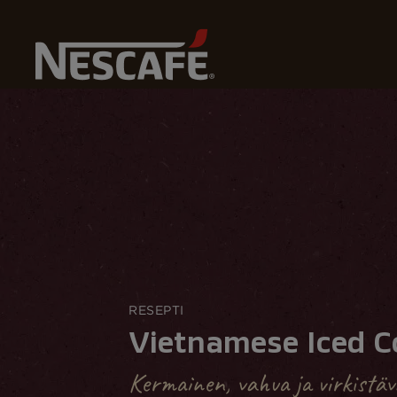
Home
Reseptit
Vietnamese Iced Coffee
RESEPTI
Vietnamese Iced C
Kermainen, vahva ja virkistäv