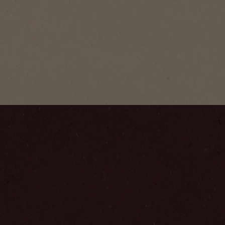
NESCAFÉ
Tumma P
NESCAFÉ® 
korkealaatu
täyteläinen
Vaihe
1
/
4