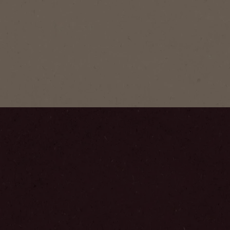
®
Kulta
aahto
Kulta Tumma Paahto on
inen pikakahvi, jossa on
 aromi ja voimakas maku.