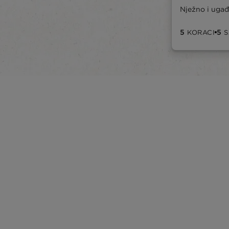
Nježno i uga
5
5
KORACI
S