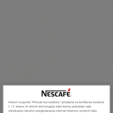
Klikom na gumb "Prihvati sve kolačiće" pristajete na korištenje kolačića
1. i 3. strane (ili sličnih tehnologija) kako bismo poboljšali vaše
cjelokupno iskustvo pregledavanja internet stranica, izmjerili našu