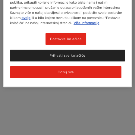
publiku, prikupili korisne informacije kako biste nama i našim
partnerima omogućili pružanje oglasa prilagođenih vašim interesima.
Saznajte više o našoj obavijesti o privatnosti i podesite svoje postavke
klikom
ovdje
ili u bilo kojem trenutku klikom na poveznicu "Postavke
kolačića" na našoj internetskoj stranici.
Više informacija
Postavke kolačića
Prihvati sve kolačiće
Odbij sve