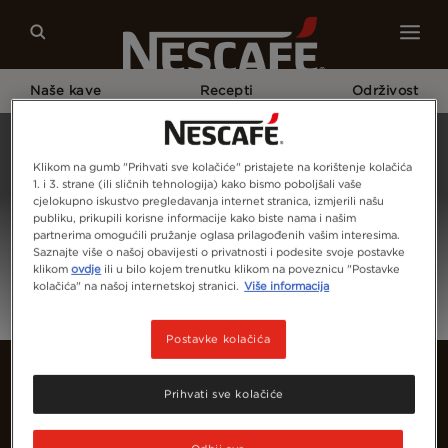
Naše kave
Recepti
Održivost
Home
Prijava
Klikom na gumb "Prihvati sve kolačiće" pristajete na korištenje kolačića
1. i 3. strane (ili sličnih tehnologija) kako bismo poboljšali vaše
cjelokupno iskustvo pregledavanja internet stranica, izmjerili našu
publiku, prikupili korisne informacije kako biste nama i našim
partnerima omogućili pružanje oglasa prilagođenih vašim interesima.
Saznajte više o našoj obavijesti o privatnosti i podesite svoje postavke
klikom
ovdje
ili u bilo kojem trenutku klikom na poveznicu "Postavke
kolačića" na našoj internetskoj stranici.
Više informacija
Postavke kolačića
Prihvati sve kolačiće