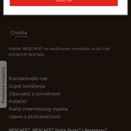
Odbij sve
Croatia
Pratite NESCAFÉ® na društvenim mrežama za još više
privlačnih sadržaja
Postavke kolačića
Kontaktirajte nas
Uvjeti korištenja
Obavijest o privatnosti
Kolačići
Karta internetskog mjesta
Izjava o pristupačnosti
®
®
®
®
NESCAFE
, NESCAFE
Dolce Gusto
i Nespresso