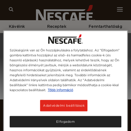
Kávéink
Receptek
Fenntarthatóság
Kezdőlap
Bejelentkezés
Szükségünk van az Ön hozzájárulására a folytatáshoz. Az "Elfogadom"
gombra kattintva hozzájárul az első- és harmadfeles cookie-k (és
hasonló eljárások) használatához, melyek lehetővé teszik, hogy az Ön
böngészési élményét javítsuk, mérjük a weboldalunk közönségét,
hasznos információkat gyűjtsünk, valamint az érdeklődésének
megfelelő hirdetéseket jelenítsünk meg. További információk az
Adatvédelmi Irányelvek oldalon találhatók. Az "Adatvédelmi
beállítások" linkre kattintva pedig bármikor módosíthatja a cookie-kkal
kapcsolatos beállításait.
Több információ
Adatvédelmi beállítások
Elfogadom