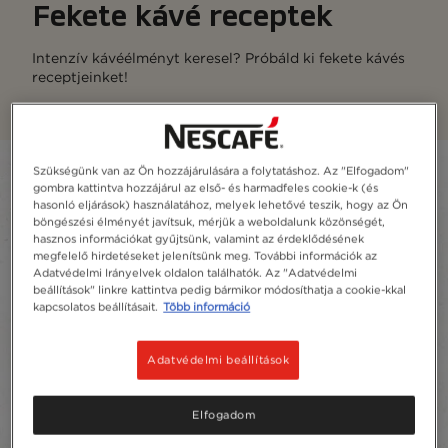
Fekete kávé receptek
Intenzív kávéélményt keresel? Próbáld ki fekete kávés
receptjeinket!
Szükségünk van az Ön hozzájárulására a folytatáshoz. Az "Elfogadom"
Filter
gombra kattintva hozzájárul az első- és harmadfeles cookie-k (és
hasonló eljárások) használatához, melyek lehetővé teszik, hogy az Ön
Sort:
Leginkább ajánlott
4
receptek
böngészési élményét javítsuk, mérjük a weboldalunk közönségét,
content-grid
hasznos információkat gyűjtsünk, valamint az érdeklődésének
megfelelő hirdetéseket jelenítsünk meg. További információk az
Adatvédelmi Irányelvek oldalon találhatók. Az "Adatvédelmi
beállítások" linkre kattintva pedig bármikor módosíthatja a cookie-kkal
kapcsolatos beállításait.
Több információ
Adatvédelmi beállítások
Elfogadom