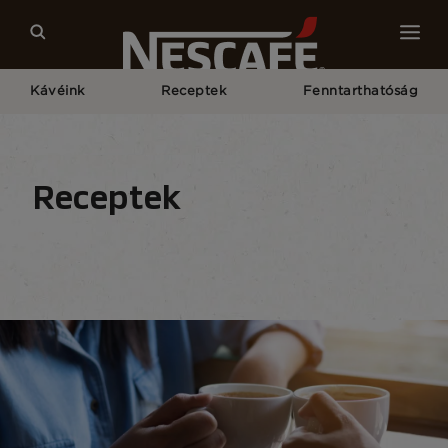
Kávéink
Receptek
Fenntarthatóság
Kezdőlap
Receptek
Összes Évszak
Receptek
Receptek kezdőlap
Italok
Idényjellegű
H