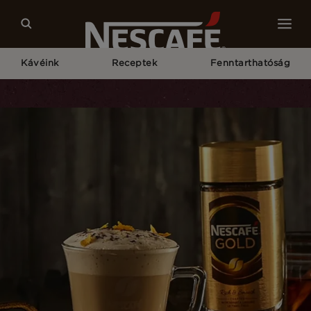
Kávéink
Receptek
Fenntarthatóság
Kezdőlap
Receptek
NESCAFÉ Sütőtökös Latte