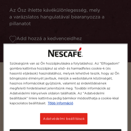
Az Ősz ihlette kávékülönlegesség, mely
a varázslatos hangulatával bearanyozza a
pillanatot
Add hozzá a kedvenceidhez
Szükségünk van az Ön hozzájárulására a folytatáshoz. Az "Elfogadom"
gombra kattintva hozzájárul az első- és harmadfeles cookie-k (és
hasonló eljárások) használatához, melyek lehetővé teszik, hogy az Ön
böngészési élményét javítsuk, mérjük a weboldalunk közönségét,
hasznos információkat gyűjtsünk, valamint az érdeklődésének
megfelelő hirdetéseket jelenítsünk meg. További információk az
Adatvédelmi Irányelvek oldalon találhatók. Az "Adatvédelmi
beállítások" linkre kattintva pedig bármikor módosíthatja a cookie-kkal
kapcsolatos beállításait.
Több információ
Adatvédelmi beállítások
Adagszám
1