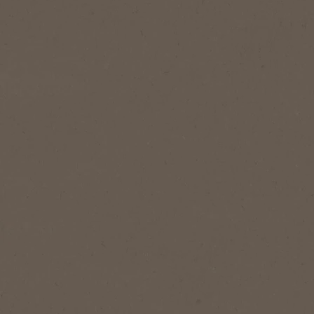
®
NESCAFÉ
Gold
Gold
Jellegzetesen selymes, erőteljes
azonnal oldódó kávé, kiegyensúlyozott
ízzel és gazdag aromával.