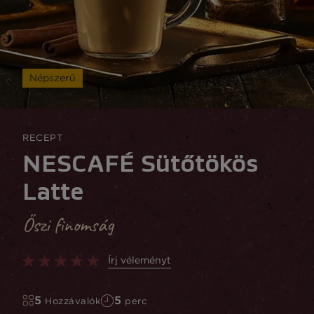
Népszerű
RECEPT
NESCAFÉ Sütőtökös
Latte
Őszi finomság
Írj véleményt
5
5
Hozzávalók
perc