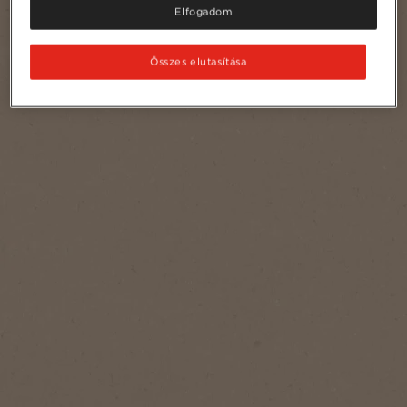
Elfogadom
Összes elutasítása