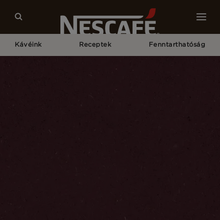
Kávéink
Receptek
Fenntarthatóság
Kezdőlap
Kávékultúra - Tavasz És Nyár
Kávéismeret