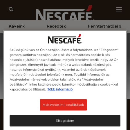
Kávéink
Receptek
Fenntarthatóság
Kezdőlap
Bejelentkezés
Szükségünk van az Ön hozzájárulására a folytatáshoz. Az "Elfogadom"
gombra kattintva hozzájárul az első- és harmadfeles cookie-k (és
hasonló eljárások) használatához, melyek lehetővé teszik, hogy az Ön
böngészési élményét javítsuk, mérjük a weboldalunk közönségét,
hasznos információkat gyűjtsünk, valamint az érdeklődésének
megfelelő hirdetéseket jelenítsünk meg. További információk az
Adatvédelmi Irányelvek oldalon találhatók. Az "Adatvédelmi
beállítások" linkre kattintva pedig bármikor módosíthatja a cookie-kkal
kapcsolatos beállításait.
Több információ
Adatvédelmi beállítások
Elfogadom