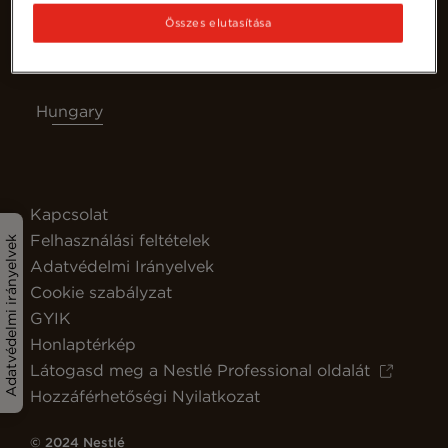
Összes elutasítása
Hungary
Kapcsolat
Felhasználási feltételek
Adatvédelmi irányelvek
Adatvédelmi Irányelvek
Cookie szabályzat
GYIK
Honlaptérkép
Látogasd meg a Nestlé Professional oldalát
Hozzáférhetőségi Nyilatkozat
© 2024 Nestlé