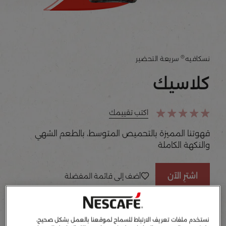
®
نسكافيه
سريعة التحضير
كلاسيك
اكتب تقييمك
قهوتنا المميزة بالتحميص المتوسط، بالطعم الشهي
والنكهة الكاملة
اشترِ الآن
أضف إلى قائمة المفضلة
47.5غ
95غ
190غ
عبوة
نستخدم ملفات تعريف الارتباط للسماح لموقعنا بالعمل بشكل صحيح،