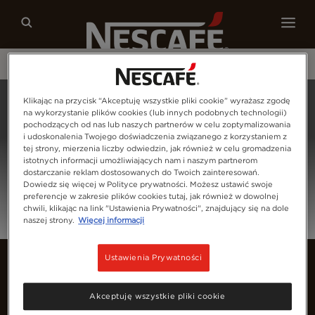
Nasze kawy
Przepisy
Zrównoważony rozwój
Home
Zaloguj Się
Klikając na przycisk “Akceptuję wszystkie pliki cookie” wyrażasz zgodę
na wykorzystanie plików cookies (lub innych podobnych technologii)
pochodzących od nas lub naszych partnerów w celu zoptymalizowania
i udoskonalenia Twojego doświadczenia związanego z korzystaniem z
tej strony, mierzenia liczby odwiedzin, jak również w celu gromadzenia
istotnych informacji umożliwiających nam i naszym partnerom
dostarczanie reklam dostosowanych do Twoich zainteresowań.
Dowiedz się więcej w Polityce prywatności. Możesz ustawić swoje
preferencje w zakresie plików cookies tutaj, jak również w dowolnej
chwili, klikając na link "Ustawienia Prywatności", znajdujący się na dole
naszej strony.
Więcej informacji
Ustawienia Prywatności
Akceptuję wszystkie pliki cookie