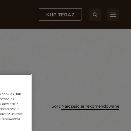
KUP TERAZ
w cookies (lub
zowania i
y odwiedzin,
Sort:
Najczęściej rekomendowane
dostarczanie
Możesz ustawić
k "Ustawienia