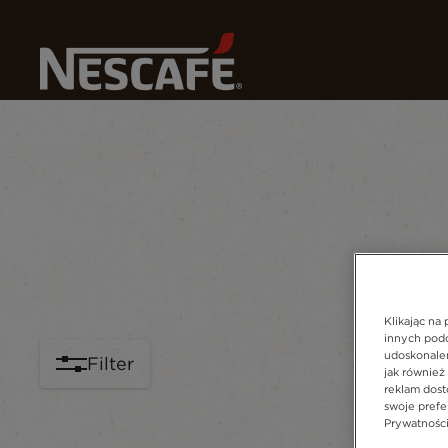
Na
Home
Przepisy
Przepis do domu
Napoje
Pory roku
Klikając na
innych podo
udoskonalen
Filter
jak również
reklam dost
swoje prefer
content-grid
Prywatności"