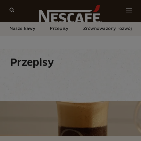
Nasze kawy
Przepisy
Zrównoważony rozwój
Home
Przepisy
Wszystkie Przepisy
Frappé
Przepisy
Przepis do domu
Napoje
Pory roku