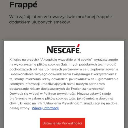
Frappé
Wstrząśnij latem w towarzystwie mrożonej frappé z
dodatkiem ulubonych smaków.
Filter
Klikając na przycisk “Akceptuję wszystkie pliki cookie” wyrażasz zgodę
Sort:
Najczęściej rekomendowane
5
przepisy
na wykorzystanie plików cookies (lub innych podobnych technologii)
content-grid
pochodzących od nas lub naszych partnerów w celu zoptymalizowania
i udoskonalenia Twojego doświadczenia związanego z korzystaniem z
tej strony, mierzenia liczby odwiedzin, jak również w celu gromadzenia
istotnych informacji umożliwiających nam i naszym partnerom
dostarczanie reklam dostosowanych do Twoich zainteresowań.
Dowiedz się więcej w Polityce prywatności. Możesz ustawić swoje
preferencje w zakresie plików cookies tutaj, jak również w dowolnej
chwili, klikając na link "Ustawienia Prywatności", znajdujący się na dole
naszej strony.
Więcej informacji
Ustawienia Prywatności