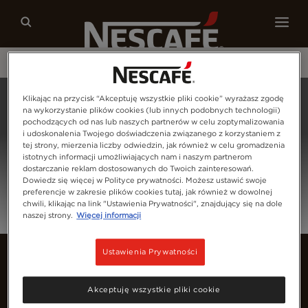
Nasze kawy
Przepisy
Zrównoważony rozwój
Home
Zaloguj Się
Klikając na przycisk “Akceptuję wszystkie pliki cookie” wyrażasz zgodę
na wykorzystanie plików cookies (lub innych podobnych technologii)
pochodzących od nas lub naszych partnerów w celu zoptymalizowania
i udoskonalenia Twojego doświadczenia związanego z korzystaniem z
tej strony, mierzenia liczby odwiedzin, jak również w celu gromadzenia
istotnych informacji umożliwiających nam i naszym partnerom
dostarczanie reklam dostosowanych do Twoich zainteresowań.
Dowiedz się więcej w Polityce prywatności. Możesz ustawić swoje
preferencje w zakresie plików cookies tutaj, jak również w dowolnej
chwili, klikając na link "Ustawienia Prywatności", znajdujący się na dole
naszej strony.
Więcej informacji
Ustawienia Prywatności
Akceptuję wszystkie pliki cookie