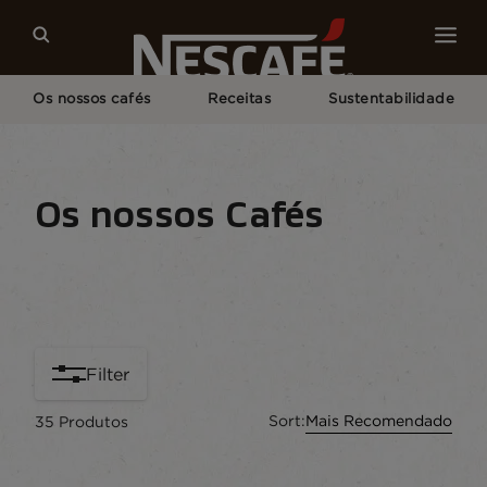
Os nossos cafés
Receitas
Sustentabilidade
Home
Os Nossos Cafés
Os nossos Cafés
Tipo de café
Formatos de café
Equipament
Filter
Sort:
Mais Recomendado
35
Produtos