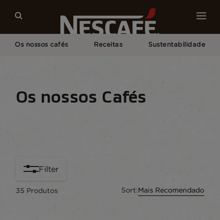
Os nossos cafés
Receitas
Sustentabilidade
Home
Os Nossos Cafés
Os nossos Cafés
Tipo de café
Formatos de café
Equipament
Filter
Sort:
Mais Recomendado
35
Produtos