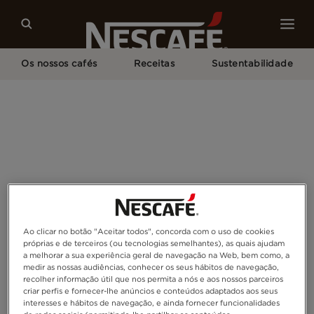
Os nossos cafés
Receitas
Sustentabilidade
Home
Embalagem de Café Sustentável
Ao clicar no botão "Aceitar todos", concorda com o uso de cookies
próprias e de terceiros (ou tecnologias semelhantes), as quais ajudam
a melhorar a sua experiência geral de navegação na Web, bem como, a
medir as nossas audiências, conhecer os seus hábitos de navegação,
recolher informação útil que nos permita a nós e aos nossos parceiros
criar perfis e fornecer-lhe anúncios e conteúdos adaptados aos seus
interesses e hábitos de navegação, e ainda fornecer funcionalidades