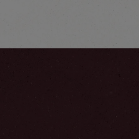
®
NESCAFÉ
3in1 Frappé
Află mai multe