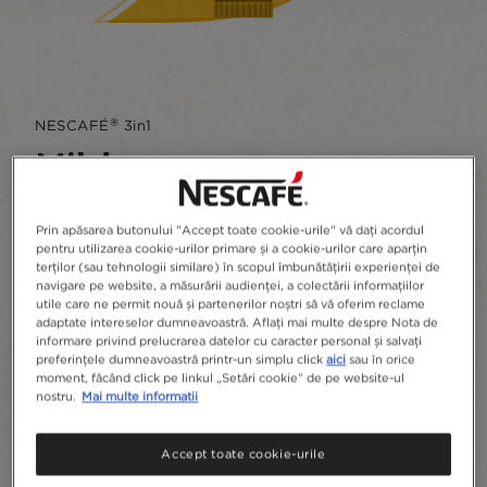
®
NESCAFÉ
3in1
Mild
Scrie o recenzie
Prin apăsarea butonului "Accept toate cookie-urile" vă dați acordul
pentru utilizarea cookie-urilor primare și a cookie-urilor care aparțin
Aromă bogată și gust fin de lapte
terților (sau tehnologii similare) în scopul îmbunătățirii experienței de
navigare pe website, a măsurării audienței, a colectării informațiilor
utile care ne permit nouă și partenerilor noștri să vă oferim reclame
Adaugă la preferate
adaptate intereselor dumneavoastră. Aflați mai multe despre Nota de
informare privind prelucrarea datelor cu caracter personal și salvați
preferințele dumneavoastră printr-un simplu click
aici
sau în orice
moment, făcând click pe linkul „Setări cookie” de pe website-ul
Plicuri
24 x 15g, 360g
nostru.
Mai multe informatii
Ingrediente
Accept toate cookie-urile