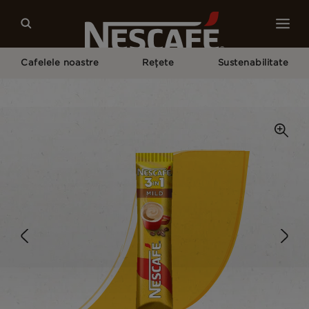
Cafelele noastre
Rețete
Sustenabilitate
Pagina Principală
Cafelele Noastre
Mild