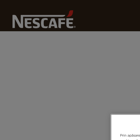
Pagina Principală
Declarație de Accesibilitate
Prin apăsare