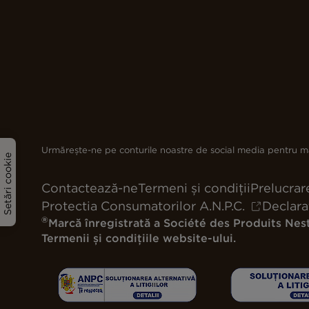
Urmărește-ne pe conturile noastre de social media pentru ma
Setări cookie
Contactează-ne
Termeni și condiții
Prelucrar
Protectia Consumatorilor A.N.P.C.
Declara
®
Marcă înregistrată a Société des Produits Nest
Termenii și condițiile website-ului.