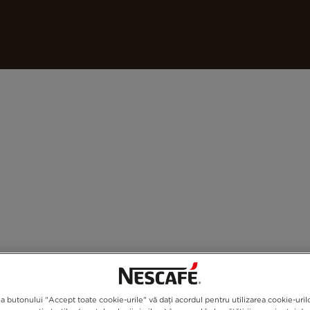
Cafelele noastre
Rețete
Sustenabilitat
a butonului "Accept toate cookie-urile" vă dați acordul pentru utilizarea cookie-urilo