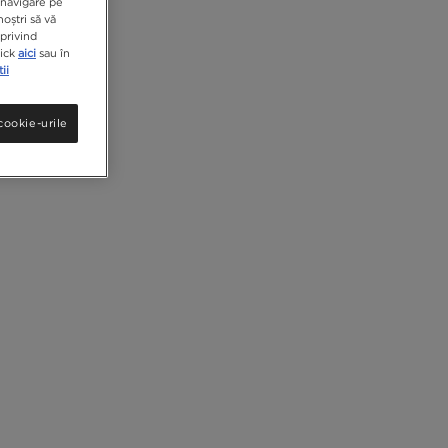
e navigare pe
noștri să vă
privind
lick
aici
sau în
ii
cookie-urile