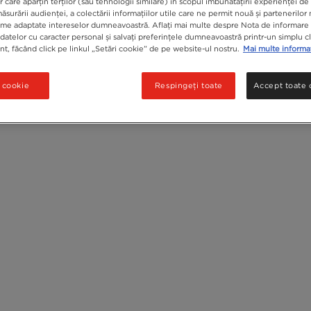
r care aparțin terților (sau tehnologii similare) în scopul îmbunătățirii experienței d
ăsurării audienței, a colectării informațiilor utile care ne permit nouă și partenerilor 
ame adaptate intereselor dumneavoastră. Aflați mai multe despre Nota de informare 
datelor cu caracter personal și salvați preferințele dumneavoastră printr-un simplu c
, făcând click pe linkul „Setări cookie” de pe website-ul nostru.
Mai multe informat
i cookie
Respingeți toate
Accept toate 