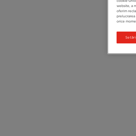
cookie-urilo
website, a m
oferim recl
prelucrarea 
orice moment
Setăr