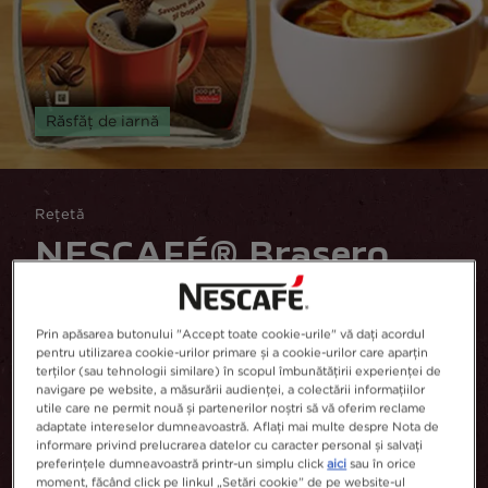
Răsfăț de iarnă
Rețetă
NESCAFÉ® Brasero
Citrus Americano
Prin apăsarea butonului "Accept toate cookie-urile" vă dați acordul
pentru utilizarea cookie-urilor primare și a cookie-urilor care aparțin
Scrie o recenzie
terților (sau tehnologii similare) în scopul îmbunătățirii experienței de
navigare pe website, a măsurării audienței, a colectării informațiilor
utile care ne permit nouă și partenerilor noștri să vă oferim reclame
4
10 minute
Ingrediente
adaptate intereselor dumneavoastră. Aflați mai multe despre Nota de
informare privind prelucrarea datelor cu caracter personal și salvați
preferințele dumneavoastră printr-un simplu click
aici
sau în orice
Adaugă la preferate
moment, făcând click pe linkul „Setări cookie” de pe website-ul