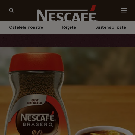
Cafelele noastre
Rețete
Sustenabilitate
Pagina Principală
Rețete
NESCAFÉ® Brasero Citrus Americano