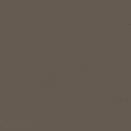
®
®
NESCAFÉ
Brasero
Brasero