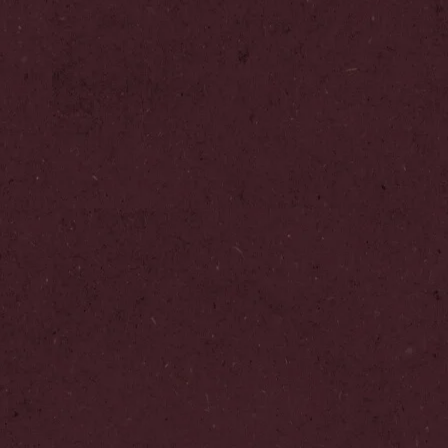
Paso
1
/
6