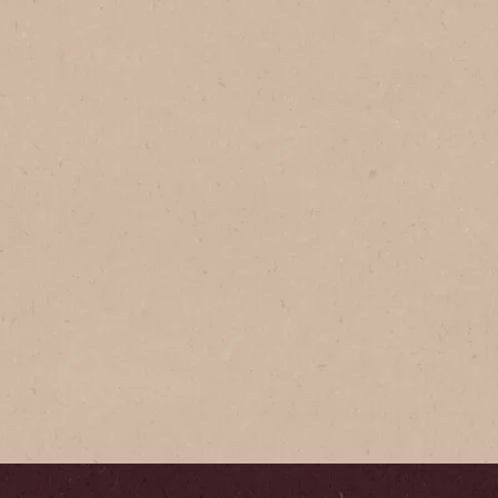
NESCAFÉ
Tradició
NESCAFÉ® T
delicioso, 
granos de 
inigualable
favorito.