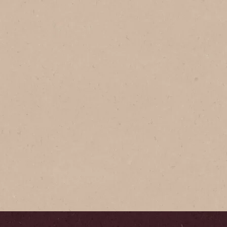
®
n Frasco
radición es un café fuerte y
elaborado con los mejores
café que conservan el
 sabor y aroma de tu café