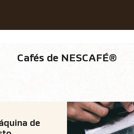
ossos cafés
Receitas
Sustentabilidade
reparo Do Café
Cafés de NESCAFÉ®
 de preparo
Nossas marcas
áquina de
sto