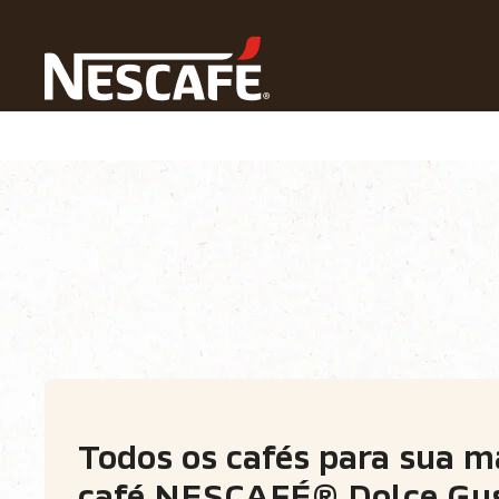
N
Home
Nossos Cafés
Todos Os Equipamentos Para o P
Tipos de café
Formatos de café
Modo
Todos os cafés para sua m
café NESCAFÉ® Dolce Gu