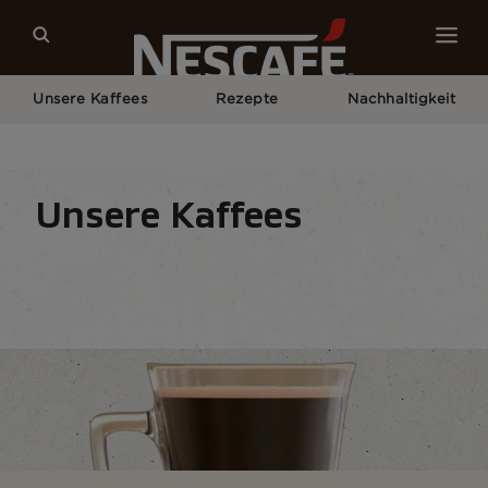
Unsere Kaffees
Rezepte
Nachhaltigkeit
Home
Unsere Kaffees
Alle Kaffeespezialitäten
Schwarzkaffee
Unsere Kaffees
Kaffeespezialitäten
Kaffeeformate
Zubereit