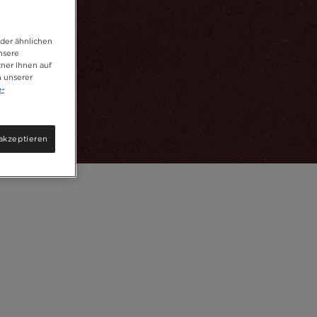
oder ähnlichen
unsere
ner Ihnen auf
n unserer
e-
akzeptieren