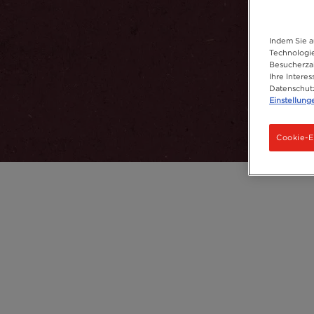
Indem Sie a
Technologie
Besucherzah
Ihre Intere
Datenschut
Einstellung
Cookie-E