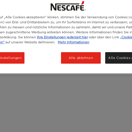
uf „Alle Cookies akzeptieren“ klicken, stimmen Sie der Verwendung von Cookies (
n) von Erst- und Drittanbietern zu, um Ihr Surferlebnis im Internet zu verbessern, 
len zu messen und nützliche Informationen zu sammeln, damit wir und unsere Part
ssen zugeschnittene Werbung anbieten können. Weitere Informationen finden Sie i
zerklärung. Sie können
Ihre Einstellungen jederzeit hier
oder über den Link
„Cooki
en“
auf unserer Website definieren.
Mehr Informationen
instellungen
Alle ablehnen
Alle Cookies 