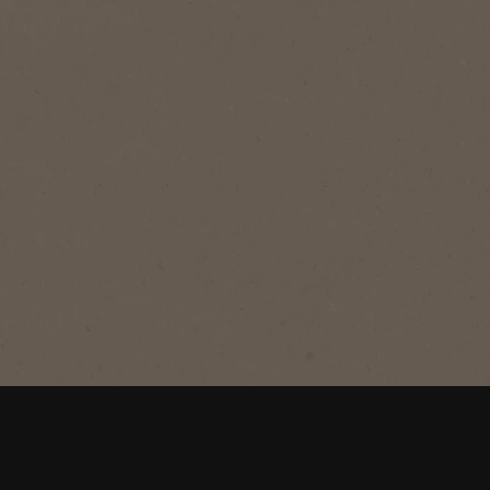
®
NESCAFÉ
GOLD
De Luxe
Ein unverwechselbar vollmundiger
Löskaffee mit intensivem Geschmack
und vollem Aroma.
Jetzt kaufen