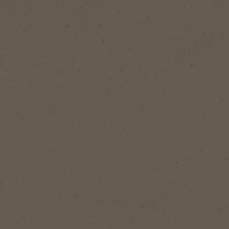
®
NESCAFÉ
Instantáneo Liofilizado
Gold
Un café liofilizado, con granos de