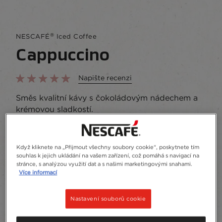
®
NESCAFÉ
Iced Coffee
Cappuccino
Napište recenzi
Směs kvalitní kávy s čokoládovým nádechem a
krémovou sladkostí.
Přidat do oblíbených
Když kliknete na „Přijmout všechny soubory cookie“, poskytnete tím
souhlas k jejich ukládání na vašem zařízení, což pomáhá s navigací na
Plechovka
250 ml
stránce, s analýzou využití dat a s našimi marketingovými snahami.
Více informací
Recyklace
Nastavení souborů cookie
Složení