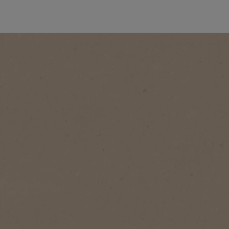
®
®
®